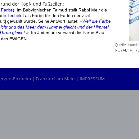
rund der Kopf- und Fußzeilen:
Farbe):
 Im Babylonischen Talmud stellt Rabbi Meir die 
ade 
Techelet 
als Farbe für den Faden der Zizit 
it] gewählt wurde. Seine Antwort lautet: 
»Weil die Farbe 
icht und das Meer dem Himmel gleicht und der Himmel 
hron gleicht.« 
 Im Judentum verweist die Farbe Blau 
 des EWIGEN.     
                                                                                                                             Quelle: 
thumb
                                                                                                                                ROYALTY-
 Bergen-Enkheim |
Frankfurt am Main |
IMPRESSUM 