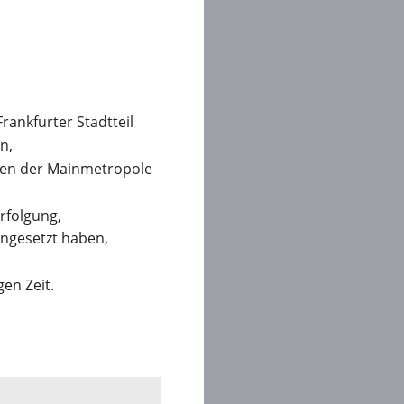
ankfurter Stadtteil 
n,
ren der Mainmetropole 
rfolgung,
ingesetzt haben,
gen Zeit.