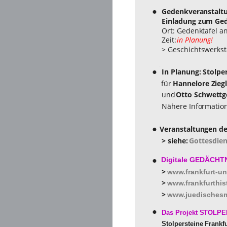
 Gedenkveranstalt
•
 Einladung zum Ged
 Ort: Gedenktafel a
 Zeit: 
in Planung!
 > Geschichtswerkst
 In Planung: Stolpe
•
für 
Hannelore Ziegl
 und 
Otto Schwettg
 Nähere Informatio
Veranstaltungen des
•
 > siehe: 
Gottesdien
•
Digitale GEDÄCH
 > 
www.frankfurt-un
 > 
www.frankfurthis
 > 
www.juedisches
.:
•
 Das Projekt STOL
 Stolpersteine Frankf