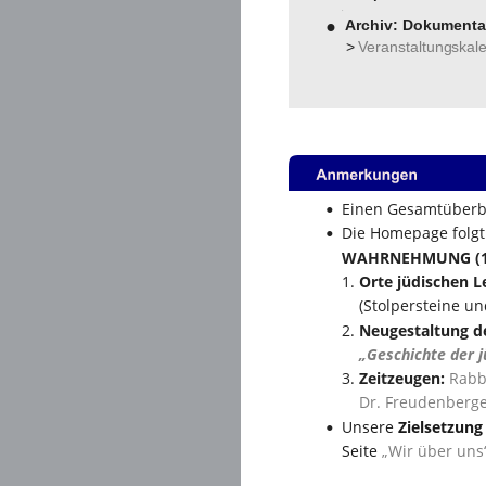
•
Archiv: Dokumenta
 > 
Veranstaltungskale
Einen Gesamtüberbli
•
Die Homepage folgt 
•
WAHRNEHMUNG (1.) 
1. 
Orte jüdischen L
    (Stolpersteine u
2. 
Neugestaltung d
„Geschichte der 
3. 
Zeitzeugen:
Rabbi
Dr. Freudenberg
Unsere 
Zielsetzung
•
Seite 
„Wir über uns“