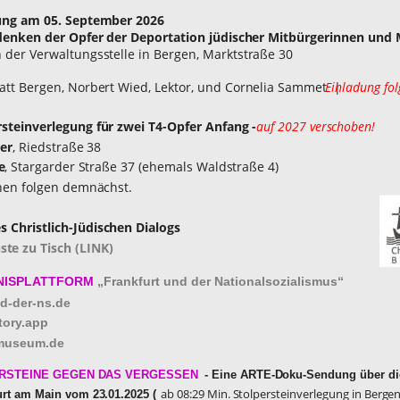
ung am 05. September 2026 
enken der Opfer der Deportation jüdischer Mitbürgerinnen und M
n der Verwaltungsstelle in Bergen, Marktstraße 30
att Bergen, Norbert Wied, Lektor, und Cornelia Sammet  | 
Einladung fol
rsteinverlegung für zwei T4-Opfer Anfang - 
auf 2027 verschoben!
er
, Riedstraße 38 
e
, Stargarder Straße 37 (ehemals Waldstraße 4)
nen folgen demnächst.
 Christlich-Jüdischen Dialogs 
ste zu Tisch (LINK) 
TNISPLATTFORM 
„Frankfurt und der Nationalsozialismus“
d-der-ns.de
tory.app
museum.de
PERSTEINE GEGEN DAS VERGESSEN
 - Eine ARTE-Doku-Sendung über die 
ab 08:29 Min. Stolpersteinverlegung in Berg
urt am Main vom 23.01.2025 (