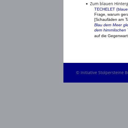
Zum blauen Hinterg
•
TECHELET (blaue 
Frage, warum ger
[Schaufäden am Tal
Blau dem Meer gle
dem himmlischen T
auf die Gegenwart
                                                  
                                               
© Initiative Stolpersteine