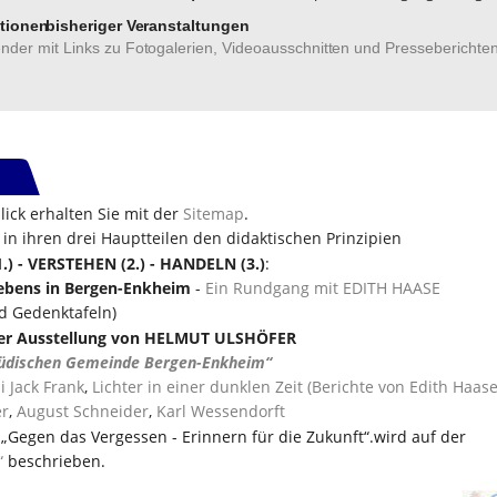
tionen
bisheriger Veranstaltungen
nder mit Links zu Fotogalerien, Videoausschnitten und Presseberichte
ck erhalten Sie mit der 
Sitemap
.
in ihren drei Hauptteilen den didaktischen Prinzipien 
- VERSTEHEN (2.) - HANDELN (3.)
:
ebens in Bergen-Enkheim 
- 
Ein Rundgang mit EDITH HAASE
nd Gedenktafeln)
er Ausstellung von HELMUT ULSHÖFER 
jüdischen Gemeinde Bergen-Enkheim“
 Jack Frank
,
 Lichter in einer dunklen Zeit
(Berichte von Edith Haas
er
, 
August Schneider
, 
Karl Wessendorft
 „Gegen das Vergessen - Erinnern für die Zukunft“.wird auf der
 
beschrieben.