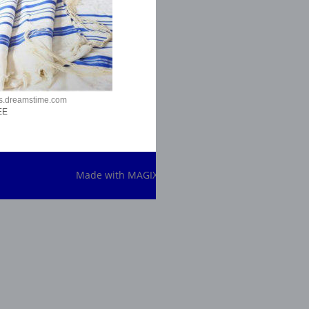
s.dreamstime.com
FREE
Made with MAGIX