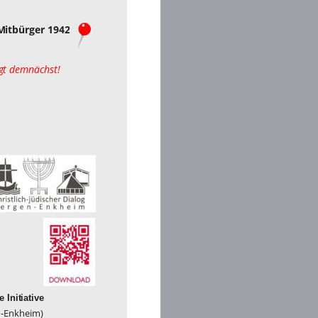
itbürger 1942   
gt demnächst! 
Initiative 
en-Enkheim)