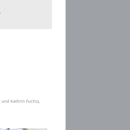
n
e und Kathrin Fuchs)
,