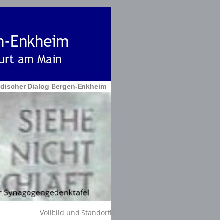
en-Enkheim
urt am Main
Jüdischer Dialog Bergen-Enkheim
Vollbild und Standortkarte