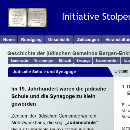
Initiative Stolp
Geschichte der jüdischen Gemeinde Bergen-Enk
Digitale
 Jüdische Schule und Synagoge
Aktuelle
1. 
Im 19. Jahrhundert waren die jüdische 
   
Schule und die Synagoge zu klein 
geworden
Es w
Vors
Zentrum der jüdischen Gemeinde war ein 
Ver
Mehrzweckhaus, die sog. 
„Judenschule“
, 
Mitt
die als Unterrichts-räume, Wohnung des 