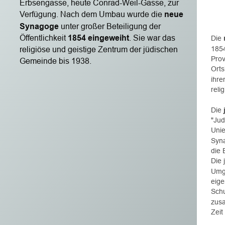
Erbsengasse, heute Conrad-Weil-Gasse, zur 
     
Verfügung. Nach dem Umbau wurde die 
neue 
      
Synagoge
 unter großer Beteiligung der 
Öffentlichkeit 
1854 eingeweiht
. Sie war das 
Die 
1854
religiöse und geistige Zentrum der jüdischen 
Prov
Gemeinde bis 1938.
Orts
ihre
reli
Die 
"Jud
Unie
Syna
die 
Die 
Umge
eige
Schu
zusa
Zeit