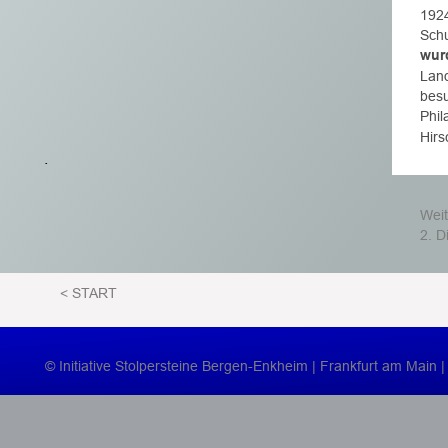
1924
Schu
wur
Land
besu
Phil
Hirs
. 
Weit
2. D
< START
© Initiative Stolpersteine Bergen-Enkheim | Frankfurt am Main
 |